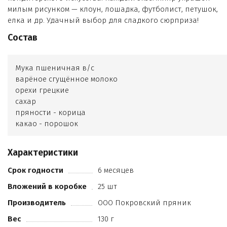
милым рисунком — клоун, лошадка, футболист, петушок,
елка и др. Удачный выбор для сладкого сюрприза!
Состав
Мука пшеничная в/с
варёное сгущённое молоко
орехи грецкие
сахар
пряности - корица
какао - порошок
натуральное вкусоароматическое вещество - ванилин
регулятор кислотности - лимонная кислота
Характеристики
масло подсолнечное рафинированное
соль пищевая
Срок годности
6 месяцев
разрыхлитель - гидрокарбонат натрия (сода пищевая)
Вложений в коробке
25 шт
глазурь кондитерская Классика белая (сахар
заменитель какао-масла
Производитель
ООО Покровский пряник
сухие молочные продукты
Вес
130 г
эмульгатор соевый лецитин