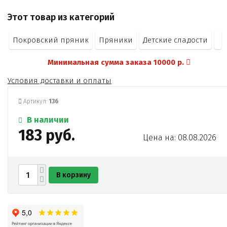
ароматизатор Ванилин - порошок)
Этот товар из категорий
глазурь кондитерская Классика (сахар
заменитель какао-масла
Покровский пряник
Пряники
Детские сладости
какао - порошок
эмульгатор соевый лецитин
Минимальная сумма заказа 10000 р.
ароматизатор Сливки - молоко)
вода питьевая.
Условия доставки и оплаты
Артикул:
136
В наличии
183 руб.
Цена на: 08.08.2026
В корзину