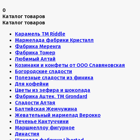
0
Каталог товаров
Каталог товаров
Карамель ТМ Riddle
Мармелада фабрики Кристалл
Фабрика Меренга
Фабрика Томер
Любимый Алтай
Козинаки и конфеты от ООО Славяновская
Богородские сладости
Полезные сладости из финика
Для кофейни
Цветы из зефира и шоколада
Фабрика Ацтек, ТМ Grondard
Сладости Алтая
Балтийская Жемчужина
Жевательный мармелад Верокко
Печенье Кантуччини
Маршмеллоу фигурное
Династия