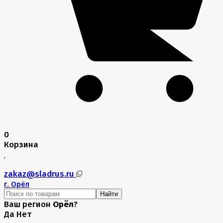
0
Корзина
zakaz@sladrus.ru
г.
Орёл
Найти
Ваш регион
Орёл
?
Да
Нет