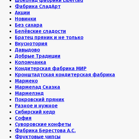
Шоколад фабрики Libertad
Фабрика СладАрт
Акции
Новинки
Без сахара
Белёвские сладости
Братец пряник и не только
Вкуснотория
Давыдово
Добрые Традиции
Коломчанка
Кондитерская фабрика МИР
Кронштадтская кондитерская фабрика
Мармеко
Мармелад Сказка
Мармелэнд
Покровский пряник
Разное и нужное
Сибирский кедр
София
Суворовские конфеты
Фабрика Берестова А.С.
Фруктовые чипсы