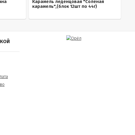
ана
Карамель леденцовая "Солёная
карамель",(блок 12шт по 44г)
ПКОЙ
лата
тво