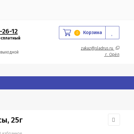
-26-12
Корзина
0
есплатный
zakaz@sladrus.ru 
 выходной
г.
 Орёл
ы, 25г
В избранное