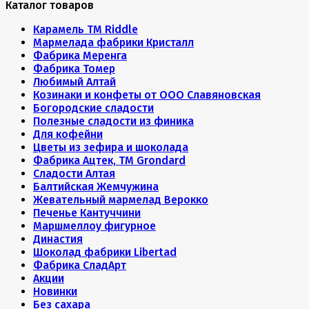
Каталог товаров
Карамель ТМ Riddle
Мармелада фабрики Кристалл
Фабрика Меренга
Фабрика Томер
Любимый Алтай
Козинаки и конфеты от ООО Славяновская
Богородские сладости
Полезные сладости из финика
Для кофейни
Цветы из зефира и шоколада
Фабрика Ацтек, ТМ Grondard
Сладости Алтая
Балтийская Жемчужина
Жевательный мармелад Верокко
Печенье Кантуччини
Маршмеллоу фигурное
Династия
Шоколад фабрики Libertad
Фабрика СладАрт
Акции
Новинки
Без сахара