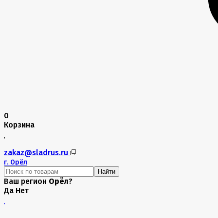
0
Корзина
zakaz@sladrus.ru
г.
Орёл
Найти
Ваш регион
Орёл
?
Да
Нет